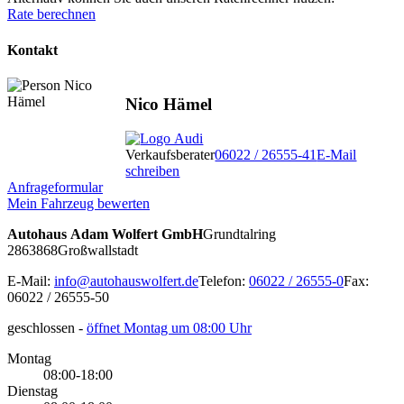
Rate berechnen
Kontakt
Nico Hämel
Verkaufsberater
06022 / 26555-41
E-Mail
schreiben
Anfrageformular
Mein Fahrzeug bewerten
Autohaus Adam Wolfert GmbH
Grundtalring
28
63868
Großwallstadt
E-Mail:
info@autohauswolfert.de
Telefon:
06022 / 26555-0
Fax:
06022 / 26555-50
geschlossen
-
öffnet Montag um 08:00 Uhr
Montag
08:00-18:00
Dienstag