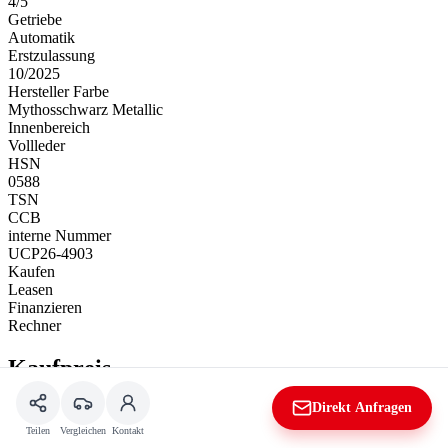
4/5
Getriebe
Automatik
Erstzulassung
10/2025
Hersteller Farbe
Mythosschwarz Metallic
Innenbereich
Vollleder
HSN
0588
TSN
CCB
interne Nummer
UCP26-4903
Kaufen
Leasen
Finanzieren
Rechner
Kaufpreis
Direkt Anfragen
79.800 €
19% MwSt.
Listenpreis (UVP):
122.260 €
Teilen
Vergleichen
Kontakt
Sie sparen:
42.460 €*