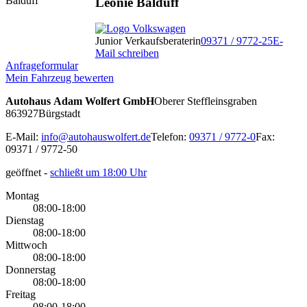
Leonie Balduff
Junior Verkaufsberaterin
09371 / 9772-25
E-
Mail schreiben
Anfrageformular
Mein Fahrzeug bewerten
Autohaus Adam Wolfert GmbH
Oberer Steffleinsgraben
8
63927
Bürgstadt
E-Mail:
info@autohauswolfert.de
Telefon:
09371 / 9772-0
Fax:
09371 / 9772-50
geöffnet
-
schließt um 18:00 Uhr
Montag
08:00-18:00
Dienstag
08:00-18:00
Mittwoch
08:00-18:00
Donnerstag
08:00-18:00
Freitag
08:00-18:00