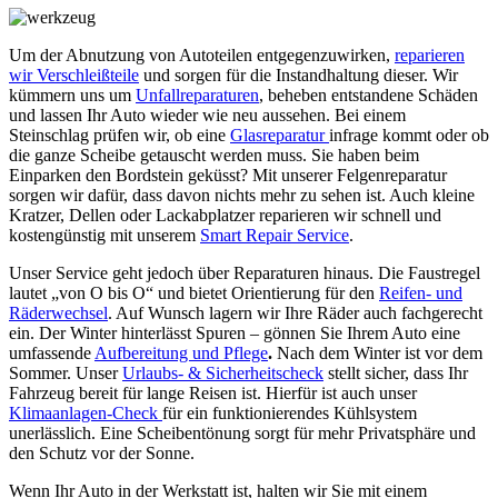
Um der Abnutzung von Autoteilen entgegenzuwirken,
reparieren
wir Verschleißteile
und sorgen für die Instandhaltung dieser. Wir
kümmern uns um
Unfallreparaturen
, beheben entstandene Schäden
und lassen Ihr Auto wieder wie neu aussehen. Bei einem
Steinschlag prüfen wir, ob eine
Glasreparatur
infrage kommt oder ob
die ganze Scheibe getauscht werden muss. Sie haben beim
Einparken den Bordstein geküsst? Mit unserer Felgenreparatur
sorgen wir dafür, dass davon nichts mehr zu sehen ist. Auch kleine
Kratzer, Dellen oder Lackabplatzer reparieren wir schnell und
kostengünstig mit unserem
Smart Repair Service
.
Unser Service geht jedoch über Reparaturen hinaus. Die Faustregel
lautet „von O bis O“ und bietet Orientierung für den
Reifen- und
Räderwechsel
. Auf Wunsch lagern wir Ihre Räder auch fachgerecht
ein. Der Winter hinterlässt Spuren – gönnen Sie Ihrem Auto eine
umfassende
Aufbereitung und Pflege
.
Nach dem Winter ist vor dem
Sommer. Unser
Urlaubs- & Sicherheitscheck
stellt sicher, dass Ihr
Fahrzeug bereit für lange Reisen ist. Hierfür ist auch unser
Klimaanlagen-Check
für ein funktionierendes Kühlsystem
unerlässlich. Eine Scheibentönung sorgt für mehr Privatsphäre und
den Schutz vor der Sonne.
Wenn Ihr Auto in der Werkstatt ist, halten wir Sie mit einem