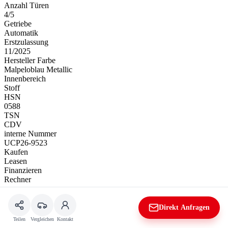
Anzahl Türen
4/5
Getriebe
Automatik
Erstzulassung
11/2025
Hersteller Farbe
Malpeloblau Metallic
Innenbereich
Stoff
HSN
0588
TSN
CDV
interne Nummer
UCP26-9523
Kaufen
Leasen
Finanzieren
Rechner
Kaufpreis
Direkt Anfragen
Teilen
Vergleichen
Kontakt
63.900 €
19% MwSt.