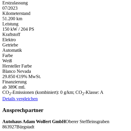
Erstzulassung
07/2023
Kilometerstand
51.200 km
Leistung
150 kW / 204 PS
Kraftstoff
Elektro
Getriebe
Automatik
Farbe
Weiß
Hersteller Farbe
Blanco Nevada
29.850 €
19% MwSt.
Finanzierung
ab 389€ mtl.
CO
-Emissionen (kombiniert):
0 g/km
;
CO
-Klasse:
A
2
2
Details
vergleichen
Ansprechpartner
Autohaus Adam Wolfert GmbH
Oberer Steffleinsgraben
8
63927
Bürgstadt