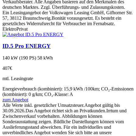
Verkaufsberater. Alle Angaben basieren auf den Merkmalen des
deutschen Marktes. Zzgl. Überführungs- und Zulassungskosten.
Ein Leasingangebot der Volkswagen Leasing GmbH, Gifhorner Str.
57, 38112 Braunschweig.
Bonität vorausgesetzt. Es besteht ein
gesetzliches Widerrufsrecht für Verbraucher im Fernabsatz.
Elektro
Privat
ID.5 Pro ENERGY
140 kW (190 PS) 58 kWh
407€
mtl. Leasingrate
Energieverbrauch (kombiniert): 15,9 kWh /100km; CO₂-Emissionen
(kombiniert): 0 g/km; CO₂-Klasse: A
zum Angebot
Alle Werte inkl. gesetzlicher Umsatzsteuer.
Angebot gültig bis
30.09.2026.
Das Angebot richtet sich an Privatkunden.
Irrtum und
Zwischenverkauf vorbehalten. Abbildungen können
Sonderausstattung zeigen. Bildliche Darstellungen können vom
Auslieferungsstand abweichen. Für ein individuelles und
unverbindliches Angebot wenden Sie sich bitte an unsere