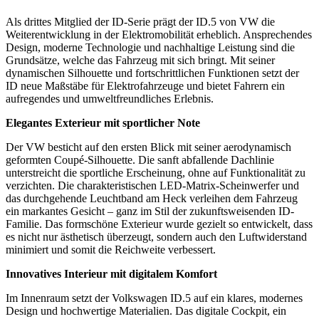
Als drittes Mitglied der ID-Serie prägt der ID.5 von VW die
Weiterentwicklung in der Elektromobilität erheblich. Ansprechendes
Design, moderne Technologie und nachhaltige Leistung sind die
Grundsätze, welche das Fahrzeug mit sich bringt. Mit seiner
dynamischen Silhouette und fortschrittlichen Funktionen setzt der
ID neue Maßstäbe für Elektrofahrzeuge und bietet Fahrern ein
aufregendes und umweltfreundliches Erlebnis.
Elegantes Exterieur mit sportlicher Note
Der VW besticht auf den ersten Blick mit seiner aerodynamisch
geformten Coupé-Silhouette. Die sanft abfallende Dachlinie
unterstreicht die sportliche Erscheinung, ohne auf Funktionalität zu
verzichten. Die charakteristischen LED-Matrix-Scheinwerfer und
das durchgehende Leuchtband am Heck verleihen dem Fahrzeug
ein markantes Gesicht – ganz im Stil der zukunftsweisenden ID-
Familie. Das formschöne Exterieur wurde gezielt so entwickelt, dass
es nicht nur ästhetisch überzeugt, sondern auch den Luftwiderstand
minimiert und somit die Reichweite verbessert.
Innovatives Interieur mit digitalem Komfort
Im Innenraum setzt der Volkswagen ID.5 auf ein klares, modernes
Design und hochwertige Materialien. Das digitale Cockpit, ein