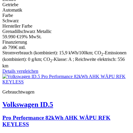
Getriebe
Automatik
Farbe
Schwarz
Hersteller Farbe
Grenadillschwarz Metallic
59.990 €
19% MwSt.
Finanzierung
ab 799€ mtl.
Stromverbrauch (kombiniert):
15,9 kWh/100km
;
CO
-Emissionen
2
(kombiniert):
0 g/km
;
CO
-Klasse:
A
;
Reichweite elektrisch:
556
2
km
Details
vergleichen
Gebrauchtwagen
Volkswagen
ID.5
Pro Performance 82kWh AHK WÄPU RFK
KEYLESS