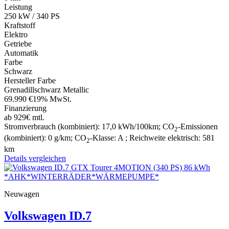
Leistung
250 kW / 340 PS
Kraftstoff
Elektro
Getriebe
Automatik
Farbe
Schwarz
Hersteller Farbe
Grenadillschwarz Metallic
69.990 €
19% MwSt.
Finanzierung
ab 929€ mtl.
Stromverbrauch (kombiniert):
17,0 kWh/100km
;
CO
-Emissionen
2
(kombiniert):
0 g/km
;
CO
-Klasse:
A
;
Reichweite elektrisch:
581
2
km
Details
vergleichen
Neuwagen
Volkswagen
ID.7