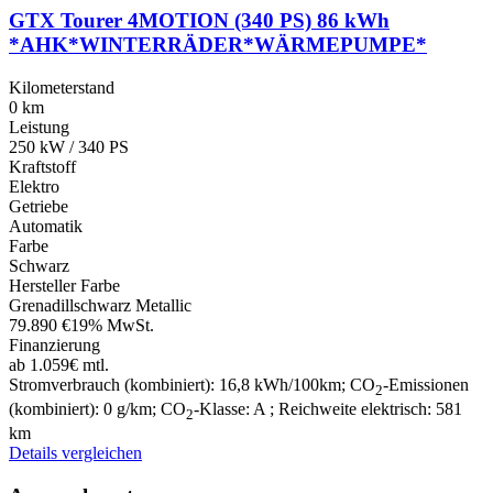
GTX Tourer 4MOTION (340 PS) 86 kWh
*AHK*WINTERRÄDER*WÄRMEPUMPE*
Kilometerstand
0 km
Leistung
250 kW / 340 PS
Kraftstoff
Elektro
Getriebe
Automatik
Farbe
Schwarz
Hersteller Farbe
Grenadillschwarz Metallic
79.890 €
19% MwSt.
Finanzierung
ab 1.059€ mtl.
Stromverbrauch (kombiniert):
16,8 kWh/100km
;
CO
-Emissionen
2
(kombiniert):
0 g/km
;
CO
-Klasse:
A
;
Reichweite elektrisch:
581
2
km
Details
vergleichen