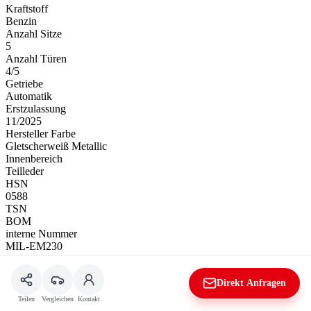
Kraftstoff
Benzin
Anzahl Sitze
5
Anzahl Türen
4/5
Getriebe
Automatik
Erstzulassung
11/2025
Hersteller Farbe
Gletscherweiß Metallic
Innenbereich
Teilleder
HSN
0588
TSN
BOM
interne Nummer
MIL-EM230
Kaufen
Leasen
Finanzieren
Direkt Anfragen
Rechner
Teilen
Vergleichen
Kontakt