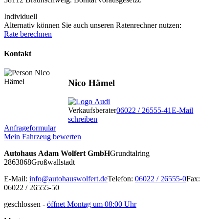
Individuell
Alternativ können Sie auch unseren Ratenrechner nutzen:
Rate berechnen
Kontakt
Nico Hämel
Verkaufsberater
06022 / 26555-41
E-Mail
schreiben
Anfrageformular
Mein Fahrzeug bewerten
Autohaus Adam Wolfert GmbH
Grundtalring
28
63868
Großwallstadt
E-Mail:
info@autohauswolfert.de
Telefon:
06022 / 26555-0
Fax:
06022 / 26555-50
geschlossen
-
öffnet Montag um 08:00 Uhr