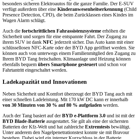
besonders sicheren Elektroautos für die ganze Familie. Der E-SUV
verfügt außerdem über eine
Kinderanwesenheitserkennung
(Child
Presence Detection, CPD), die beim Zurücklassen eines Kindes im
Wagen Alarm schlägt.
Auch die
fortschrittlichen Fahrassistenzsysteme
erhöhen die
Sicherheit und sorgen für eine entspannte Fahrt. Der Zugang zu
ihrem SUV ist dank
NFC
jederzeit sicher. Das Auto kann mit einer
schlüssellosen NFC-Karte oder der BYD App geöffnet werden. Sie
können auch von unterwegs einem Familienmitglied den Zugang zu
Ihrem BYD Tang freischalten. Klimaanlage und Heizung können
ebenfalls bequem
übers Smartphone gesteuert
und schon vor
Fahrtantritt eingeschaltet werden.
Ladekapazität und Innovationen
Neben Sicherheit und Komfort überzeugt der BYD Tang auch mit
einer schnellen Ladeleistung. Mit 170 kW DC kann er innerhalb
von 30 Minuten von 30 % auf 80 % aufgeladen
werden.
Auch der Tang basiert auf der
BYD e-Plattform 3.0
und ist mit der
BYD Blade-Batterie
ausgestattet. Sie gilt als eine der sichersten
Batterien der Kfz-Welt und hat zahlreiche
Extremtests
bewältigt.
Unter anderem den Nagelpenetrationstest konnte sie mit Bravour
bestehen. Dabei wird ein interner Kurzschluss in der Batterie