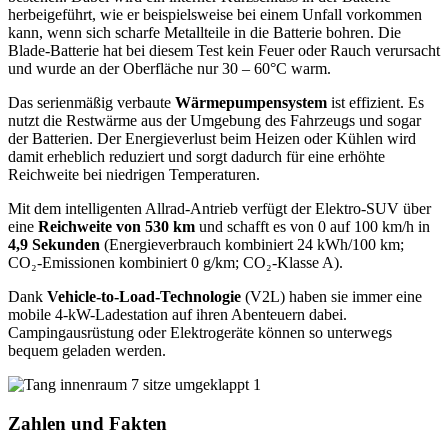
herbeigeführt, wie er beispielsweise bei einem Unfall vorkommen
kann, wenn sich scharfe Metallteile in die Batterie bohren. Die
Blade-Batterie hat bei diesem Test kein Feuer oder Rauch verursacht
und wurde an der Oberfläche nur 30 – 60°C warm.
Das serienmäßig verbaute
Wärmepumpensystem
ist effizient. Es
nutzt die Restwärme aus der Umgebung des Fahrzeugs und sogar
der Batterien. Der Energieverlust beim Heizen oder Kühlen wird
damit erheblich reduziert und sorgt dadurch für eine erhöhte
Reichweite bei niedrigen Temperaturen.
Mit dem intelligenten Allrad-Antrieb verfügt der Elektro-SUV über
eine
Reichweite von 530 km
und schafft es von 0 auf 100 km/h in
4,9 Sekunden
(Energieverbrauch kombiniert 24 kWh/100 km;
CO₂-Emissionen kombiniert 0 g/km; CO₂-Klasse A).
Dank
Vehicle-to-Load-Technologie
(V2L) haben sie immer eine
mobile 4-kW-Ladestation auf ihren Abenteuern dabei.
Campingausrüstung oder Elektrogeräte können so unterwegs
bequem geladen werden.
Zahlen und Fakten