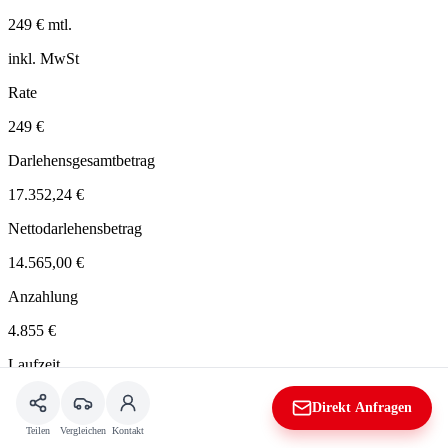
249 € mtl.
inkl. MwSt
Rate
249 €
Darlehensgesamtbetrag
17.352,24 €
Nettodarlehensbetrag
14.565,00 €
Anzahlung
4.855 €
Laufzeit
48 Monate
Direkt Anfragen
Restzahlung
Teilen
Vergleichen
Kontakt