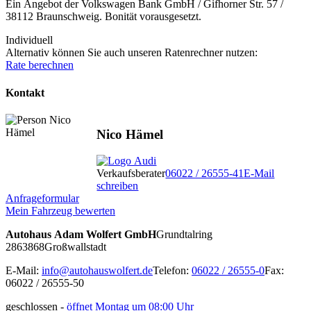
Ein Angebot der Volkswagen Bank GmbH / Gifhorner Str. 57 /
38112 Braunschweig. Bonität vorausgesetzt.
Individuell
Alternativ können Sie auch unseren Ratenrechner nutzen:
Rate berechnen
Kontakt
Nico Hämel
Verkaufsberater
06022 / 26555-41
E-Mail
schreiben
Anfrageformular
Mein Fahrzeug bewerten
Autohaus Adam Wolfert GmbH
Grundtalring
28
63868
Großwallstadt
E-Mail:
info@autohauswolfert.de
Telefon:
06022 / 26555-0
Fax:
06022 / 26555-50
geschlossen
-
öffnet Montag um 08:00 Uhr