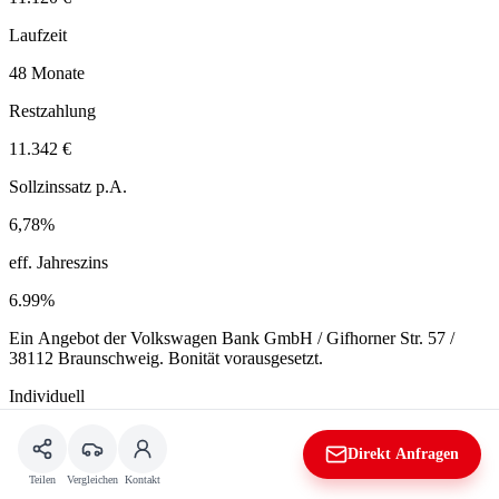
Laufzeit
48 Monate
Restzahlung
11.342 €
Sollzinssatz p.A.
6,78%
eff. Jahreszins
6.99%
Ein Angebot der Volkswagen Bank GmbH / Gifhorner Str. 57 /
38112 Braunschweig. Bonität vorausgesetzt.
Individuell
Ausstattung
Direkt Anfragen
Teilen
Vergleichen
Kontakt
Komfort
Sicherheit
Assistenz
Exterior
Multimedia