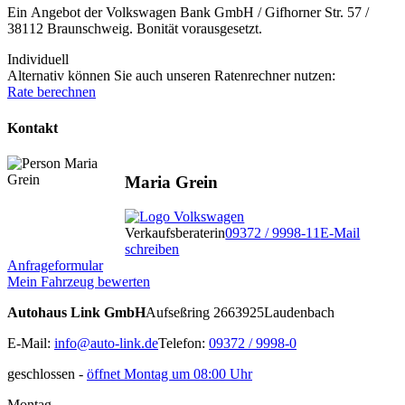
Ein Angebot der Volkswagen Bank GmbH / Gifhorner Str. 57 /
38112 Braunschweig. Bonität vorausgesetzt.
Individuell
Alternativ können Sie auch unseren Ratenrechner nutzen:
Rate berechnen
Kontakt
Maria Grein
Verkaufsberaterin
09372 / 9998-11
E-Mail
schreiben
Anfrageformular
Mein Fahrzeug bewerten
Autohaus Link GmbH
Aufseßring 26
63925
Laudenbach
E-Mail:
info@auto-link.de
Telefon:
09372 / 9998-0
geschlossen
-
öffnet Montag um 08:00 Uhr
Montag